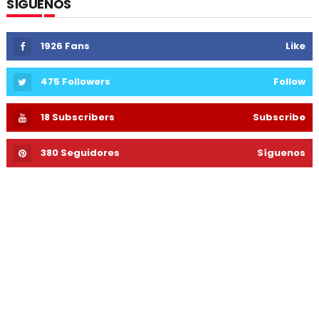
SÍGUENOS
1926
Fans
Like
475
Followers
Follow
18
Subscribers
Subscribe
380
Seguidores
Síguenos