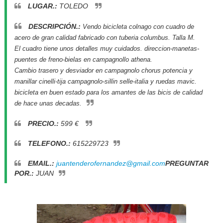
LUGAR.:
TOLEDO
DESCRIPCIÓN.:
Vendo bicicleta colnago con cuadro de 
acero de gran calidad fabricado con tuberia columbus. Talla M.

El cuadro tiene unos detalles muy cuidados. direccion-manetas-
puentes de freno-bielas en campagnollo athena. 

Cambio trasero y desviador en campagnolo chorus potencia y 
manillar cinelli-tija campagnolo-sillin selle-italia y ruedas mavic. 
bicicleta en buen estado para los amantes de las bicis de calidad 
de hace unas decadas.
PRECIO.:
599 €
TELEFONO.:
615229723
EMAIL.:
juantenderofernandez@gmail.com
PREGUNTAR
POR.:
JUAN