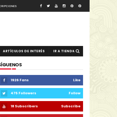
CRIPCIONES
ARTÍCULOS DE INTERÉS
IR A TIENDA
SÍGUENOS
1926
Fans
Like
475
Followers
Follow
18
Subscribers
Subscribe