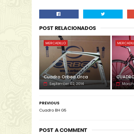
POST RELACIONADOS
MERCADILLO
MERCADIL
Cuadro Orbea Orca
CUADRO 
September 02, 2014
March 
PREVIOUS
Cuadro BH G5
POST A COMMENT