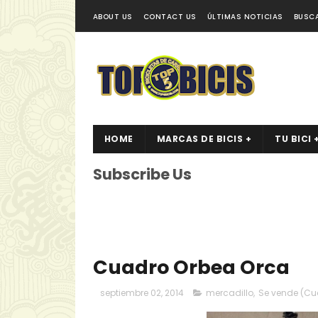
ABOUT US
CONTACT US
ÚLTIMAS NOTICIAS
BUSC
HOME
MARCAS DE BICIS +
TU BICI 
Subscribe Us
Cuadro Orbea Orca
septiembre 02, 2014
mercadillo
,
Se vende (Cua