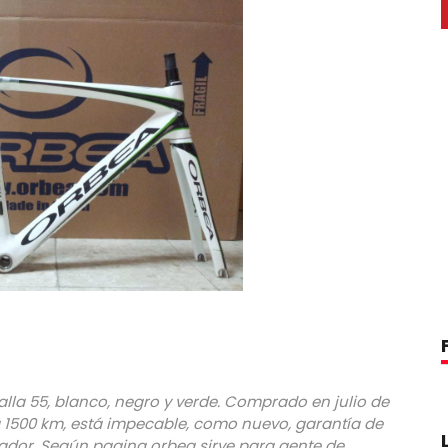
la 55, blanco, negro y verde. Comprado en julio de
 1500 km, está impecable, como nuevo, garantía de
prador. Según pagina orbea sirve para gente de