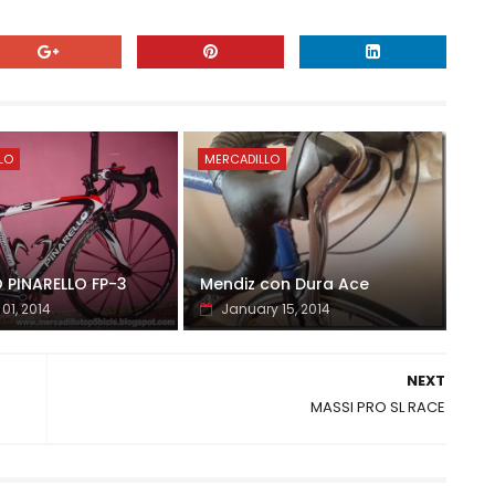
LO
MERCADILLO
PINARELLO FP-3
Mendiz con Dura Ace
01, 2014
January 15, 2014
NEXT
MASSI PRO SL RACE