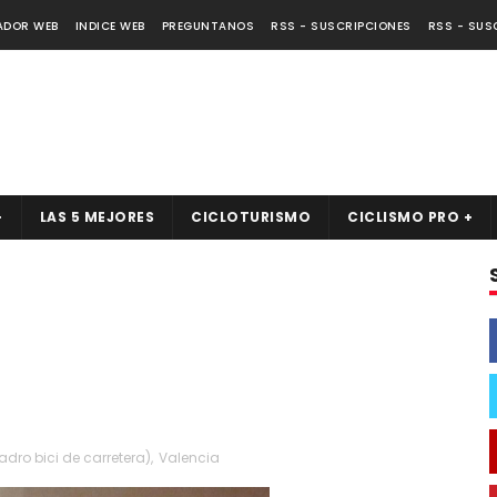
ADOR WEB
INDICE WEB
PREGUNTANOS
RSS - SUSCRIPCIONES
RSS - SUS
+
LAS 5 MEJORES
CICLOTURISMO
CICLISMO PRO +
dro bici de carretera)
,
Valencia